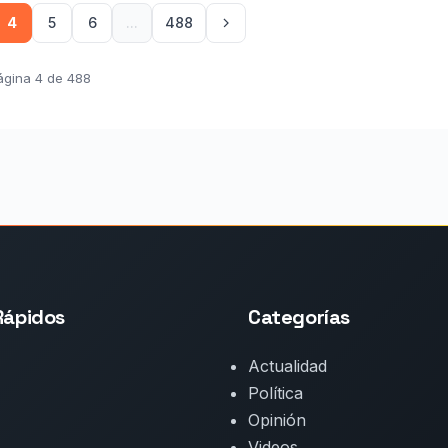
4
5
6
...
488
ágina 4 de 488
Rápidos
Categorías
Actualidad
Política
Opinión
Videos