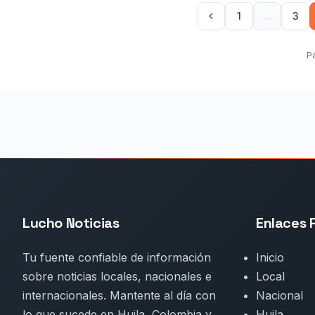
1
...
3
P
Lucho Noticias
Enlaces 
Tu fuente confiable de información
Inicio
sobre noticias locales, nacionales e
Local
internacionales. Mantente al día con
Nacional
lo que sucede en Huila, Colombia y
Huila