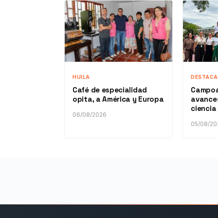
HUILA
DESTAC
Café de especialidad
Campoa
opita, a América y Europa
avances
ciencia
06/08/2026
05/08/20