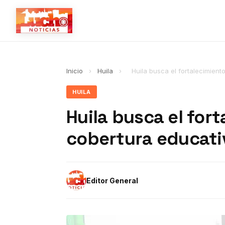
Inicio
›
Huila
›
Huila busca el fortalecimient
HUILA
Huila busca el for
cobertura educati
Editor General