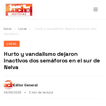
Inicio
›
Local
›
Hurto y vandalismo dejaron inactivos dos
semáforo...
LOCAL
Hurto y vandalismo dejaron
inactivos dos semáforos en el sur de
Neiva
Editor General
04/06/2026
•
5 min de lectura