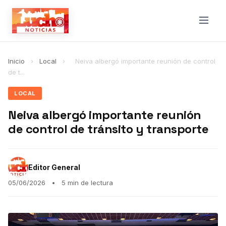
Inicio
›
Local
›
Neiva albergó importante reunión de control
de t...
LOCAL
Neiva albergó importante reunión
de control de tránsito y transporte
Editor General
05/06/2026
•
5 min de lectura