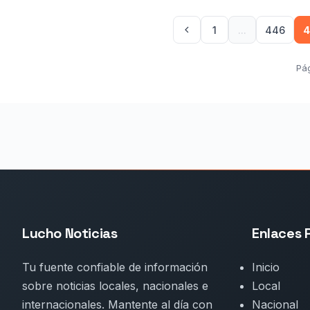
1
...
446
4
Pá
Lucho Noticias
Enlaces 
Tu fuente confiable de información
Inicio
sobre noticias locales, nacionales e
Local
internacionales. Mantente al día con
Nacional