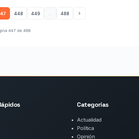
47
448
449
...
488
gina 447 de 488
Rápidos
Categorías
Actualidad
Política
Opinión