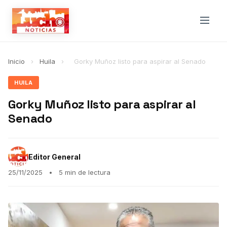
Inicio
›
Huila
›
Gorky Muñoz listo para aspirar al Senado
HUILA
Gorky Muñoz listo para aspirar al
Senado
Editor General
25/11/2025
•
5 min de lectura