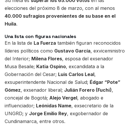
Su meta es
superar los 65.000 votos
en las
elecciones del próximo 8 de marzo, con al menos
40.000 sufragios provenientes de su base en el
Huila
.
Una lista con figuras nacionales
En la lista de
La Fuerza
también figuran reconocidos
líderes políticos como
Gustavo García
, exviceministro
del Interior;
Milena Flores
, esposa del exsenador
Musa Besaile;
Katia Ospino
, excandidata a la
Gobernación del Cesar;
Luis Carlos Leal
,
exsuperintendente Nacional de Salud;
Édgar “Pote”
Gómez
, exsenador liberal;
Julián Forero (Fuchi)
,
concejal de Bogotá;
Alejo Vergel
, abogado e
influenciador;
Leónidas Name
, exsecretario de la
UNGRD; y
Jorge Emilio Rey
, exgobernador de
Cundinamarca, entre otros.